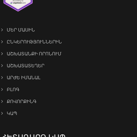
ՄԵՐ ՄԱՍԻՆ
ԸՆԿԵՐՈՒԹՅՈՒՆՆԵՐԻՆ
ԱՇԽԱՏԱՆՔԻ ՈՐՈՆՈՒՄ
ԱՇԽԱՏԱՏԵՂԵՐ
ԱՐԺԵ ԻՄԱՆԱԼ
ԲԼՈԳ
ՔՈՎՈՐՔԻՆԳ
ԿԱՊ