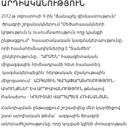
ԱՐԴԻԱԿԱՆՈՒԹՅՈՒՆ
2012 թ. օգոստոսի 9-ին "Ճանաչել զիմաստություն"
ծրագրի շրջանակներում "Մեծահասակների
կրթություն և ուսումնառություն ողջ կյանքի
ընթացքում" հասարակական կազմակերպությունը,
որի համահիմնադիրներից է "Տանժեռ"
ընկերությունը, "ԱՐՄԵՆ" հայագիտական
միջազգային հիմնադրամի հետ համատեղ
կազմակերպեցին հերթական մշակութային
միջոցառում` ԱԶԳԱՅԻՆ ԳԱՂԱՓԱՐԱԽՈՍՈՒԹՅՈՒՆ -
ԱԿՈՒՆՔՆԵՐ ԵՎ ԱՐԴԻԱԿԱՆՈՒԹՅՈՒՆ թեմայով:
Բանախոս - ԿՈՄԻՏԱՍ ՎԱՐԴԱՊԵՏ ՀՈՎՆԱՆՅԱՆ:
Հանդիպման ընթացքում շոշափվեց մեր կարծիքով
շատ արդիական թեմա` ազգային ծրագրի
անհրաժեշտությունը, որը կոչված կլինի մոռացության