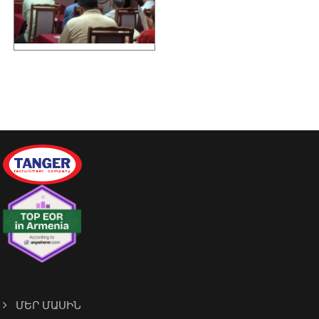
ՄԵՐ ՄԱՍԻՆ