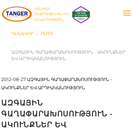
ՏԱՆԺԵՌ
ՌԵՔՐՈՒԹԻՆԳԱՅԻՆ
ԸՆԿԵՐՈՒԹՅՈՒՆ
ԳԼԽԱՎՈՐ
ԲԼՈԳ
ԱԶԳԱՅԻՆ ԳԱՂԱՓԱՐԱԽՈՍՈՒԹՅՈՒՆ - ԱԿՈՒՆՔՆԵՐ
ԵՎ ԱՐԴԻԱԿԱՆՈՒԹՅՈՒՆ
2012-08-27
ԱԶԳԱՅԻՆ ԳԱՂԱՓԱՐԱԽՈՍՈՒԹՅՈՒՆ -
ԱԿՈՒՆՔՆԵՐ ԵՎ ԱՐԴԻԱԿԱՆՈՒԹՅՈՒՆ
ԱԶԳԱՅԻՆ
ԳԱՂԱՓԱՐԱԽՈՍՈՒԹՅՈՒՆ -
ԱԿՈՒՆՔՆԵՐ ԵՎ