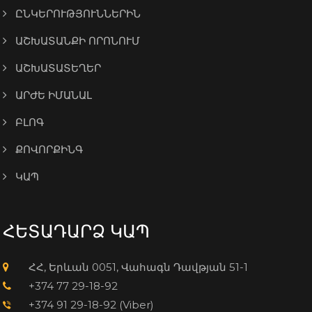
ԸՆԿԵՐՈՒԹՅՈՒՆՆԵՐԻՆ
ԱՇԽԱՏԱՆՔԻ ՈՐՈՆՈՒՄ
ԱՇԽԱՏԱՏԵՂԵՐ
ԱՐԺԵ ԻՄԱՆԱԼ
ԲԼՈԳ
ՔՈՎՈՐՔԻՆԳ
ԿԱՊ
ՀԵՏԱԴԱՐՁ ԿԱՊ
ՀՀ, Երևան 0051, Վահագն Դավթյան 51-1
+374 77 29-18-92
+374 91 29-18-92 (Viber)