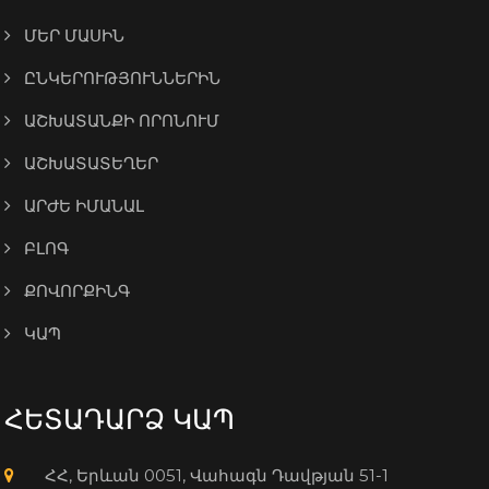
ՄԵՐ ՄԱՍԻՆ
ԸՆԿԵՐՈՒԹՅՈՒՆՆԵՐԻՆ
ԱՇԽԱՏԱՆՔԻ ՈՐՈՆՈՒՄ
ԱՇԽԱՏԱՏԵՂԵՐ
ԱՐԺԵ ԻՄԱՆԱԼ
ԲԼՈԳ
ՔՈՎՈՐՔԻՆԳ
ԿԱՊ
ՀԵՏԱԴԱՐՁ ԿԱՊ
ՀՀ, Երևան 0051, Վահագն Դավթյան 51-1