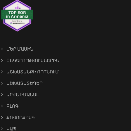
ՄԵՐ ՄԱՍԻՆ
ԸՆԿԵՐՈՒԹՅՈՒՆՆԵՐԻՆ
ԱՇԽԱՏԱՆՔԻ ՈՐՈՆՈՒՄ
ԱՇԽԱՏԱՏԵՂԵՐ
ԱՐԺԵ ԻՄԱՆԱԼ
ԲԼՈԳ
ՔՈՎՈՐՔԻՆԳ
ԿԱՊ