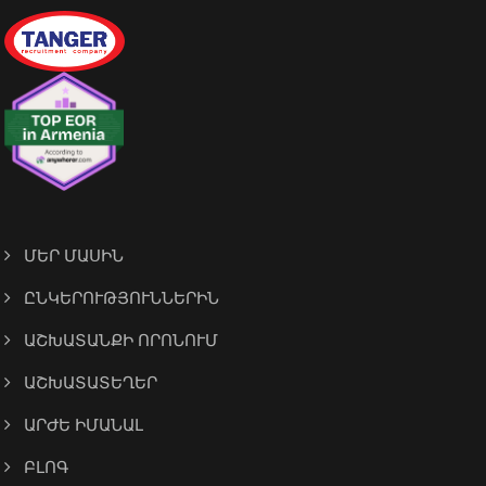
ՄԵՐ ՄԱՍԻՆ
ԸՆԿԵՐՈՒԹՅՈՒՆՆԵՐԻՆ
ԱՇԽԱՏԱՆՔԻ ՈՐՈՆՈՒՄ
ԱՇԽԱՏԱՏԵՂԵՐ
ԱՐԺԵ ԻՄԱՆԱԼ
ԲԼՈԳ