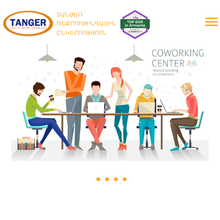
ՏԱՆԺԵՌ
ՌԵՔՐՈՒԹԻՆԳԱՅԻՆ
ԸՆԿԵՐՈՒԹՅՈՒՆ
·
·
·
·