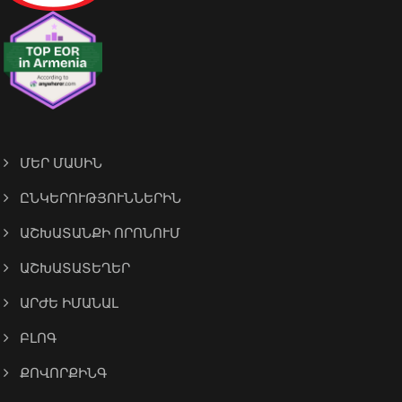
ՄԵՐ ՄԱՍԻՆ
ԸՆԿԵՐՈՒԹՅՈՒՆՆԵՐԻՆ
ԱՇԽԱՏԱՆՔԻ ՈՐՈՆՈՒՄ
ԱՇԽԱՏԱՏԵՂԵՐ
ԱՐԺԵ ԻՄԱՆԱԼ
ԲԼՈԳ
ՔՈՎՈՐՔԻՆԳ