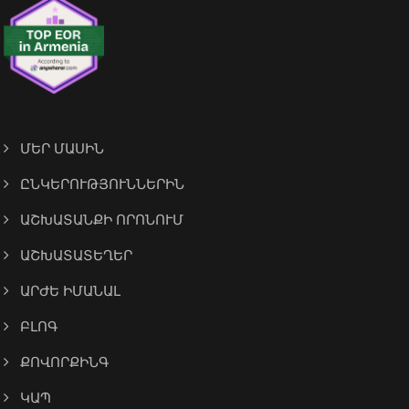
ՄԵՐ ՄԱՍԻՆ
ԸՆԿԵՐՈՒԹՅՈՒՆՆԵՐԻՆ
ԱՇԽԱՏԱՆՔԻ ՈՐՈՆՈՒՄ
ԱՇԽԱՏԱՏԵՂԵՐ
ԱՐԺԵ ԻՄԱՆԱԼ
ԲԼՈԳ
ՔՈՎՈՐՔԻՆԳ
ԿԱՊ