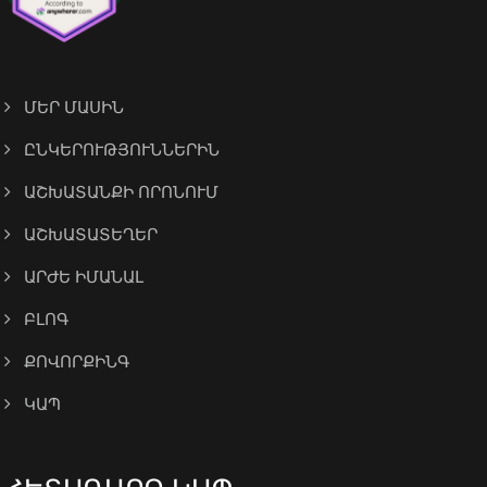
ՄԵՐ ՄԱՍԻՆ
ԸՆԿԵՐՈՒԹՅՈՒՆՆԵՐԻՆ
ԱՇԽԱՏԱՆՔԻ ՈՐՈՆՈՒՄ
ԱՇԽԱՏԱՏԵՂԵՐ
ԱՐԺԵ ԻՄԱՆԱԼ
ԲԼՈԳ
ՔՈՎՈՐՔԻՆԳ
ԿԱՊ