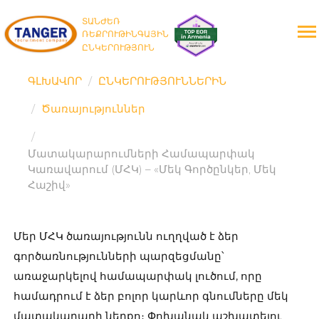
ՏԱՆԺԵՌ
ՌԵՔՐՈՒԹԻՆԳԱՅԻՆ
ԸՆԿԵՐՈՒԹՅՈՒՆ
ԳԼԽԱՎՈՐ
ԸՆԿԵՐՈՒԹՅՈՒՆՆԵՐԻՆ
Ծառայություններ
Մատակարարումների Համապարփակ
Կառավարում (ՄՀԿ) – «Մեկ Գործընկեր, Մեկ
Հաշիվ»
Մեր ՄՀԿ ծառայությունն ուղղված է ձեր
գործառնությունների պարզեցմանը՝
առաջարկելով համապարփակ լուծում, որը
համադրում է ձեր բոլոր կարևոր գնումները մեկ
մատակարարի ներքո։ Փոխանակ աշխատելու