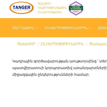
ՏԱՆԺԵՌ
ՌԵՔՐՈՒԹԻՆԳԱՅԻՆ
ԸՆԿԵՐՈՒԹՅՈՒՆ
ՄԵՐ ՄԱՍԻՆ
ԸՆԿԵՐՈՒԹՅՈՒՆՆԵՐԻՆ
ԱՇԽ
ԳԼԽԱՎՈՐ
ԸՆԿԵՐՈՒԹՅՈՒՆՆԵՐԻՆ
Ծառայու
Կադրային գործավարության աութսորսինգ ՝ տե
պատվիրատուի կորպորատիվ ստանդարտների
միջազգային ընկերությունների համար: