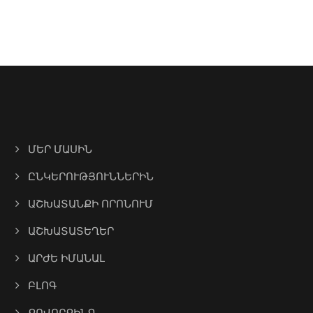
ՄԵՐ ՄԱՍԻՆ
ԸՆԿԵՐՈՒԹՅՈՒՆՆԵՐԻՆ
ԱՇԽԱՏԱՆՔԻ ՈՐՈՆՈՒՄ
ԱՇԽԱՏԱՏԵՂԵՐ
ԱՐԺԵ ԻՄԱՆԱԼ
ԲԼՈԳ
ՔՈՎՈՐՔԻՆԳ