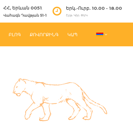
ՀՀ, Երևան 0051
Երկ.-Ուրբ. 10.00 - 18.00
,
Վահագն Դավթյան 51-1
Շբթ. Կիր. ՓԱԿ
ԲԼՈԳ
ՔՈՎՈՐՔԻՆԳ
ԿԱՊ