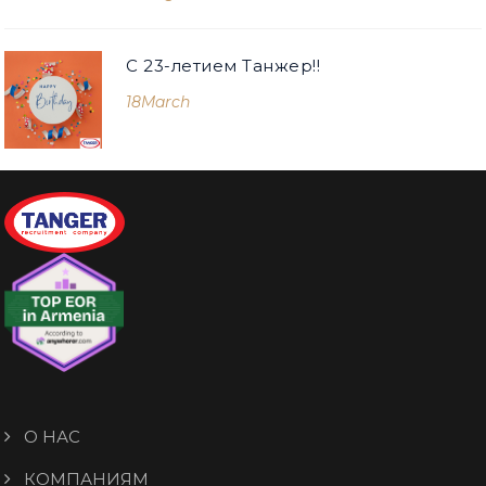
С 23-летием Танжер!!
18
March
О НАС
КОМПАНИЯМ