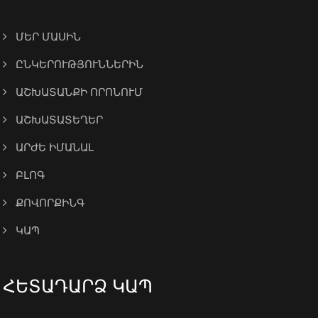
ՄԵՐ ՄԱՍԻՆ
ԸՆԿԵՐՈՒԹՅՈՒՆՆԵՐԻՆ
ԱՇԽԱՏԱՆՔԻ ՈՐՈՆՈՒՄ
ԱՇԽԱՏԱՏԵՂԵՐ
ԱՐԺԵ ԻՄԱՆԱԼ
ԲԼՈԳ
ՔՈՎՈՐՔԻՆԳ
ԿԱՊ
ՀԵՏԱԴԱՐՁ ԿԱՊ