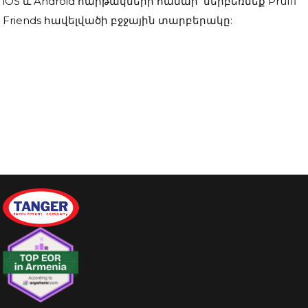
iOS և Android հարթակների համար ներբեռնեք Pruffi
Friends հավելվածի բջջային տարբերակը: