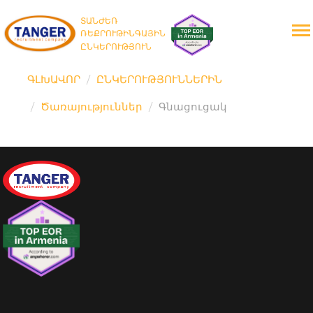
ՏԱՆԺԵՌ
ՌԵՔՐՈՒԹԻՆԳԱՅԻՆ
ԸՆԿԵՐՈՒԹՅՈՒՆ
ԳԼԽԱՎՈՐ
ԸՆԿԵՐՈՒԹՅՈՒՆՆԵՐԻՆ
Ծառայություններ
Գնացուցակ