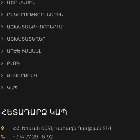
ՄԵՐ ՄԱՍԻՆ
ԸՆԿԵՐՈՒԹՅՈՒՆՆԵՐԻՆ
ԱՇԽԱՏԱՆՔԻ ՈՐՈՆՈՒՄ
ԱՇԽԱՏԱՏԵՂԵՐ
ԱՐԺԵ ԻՄԱՆԱԼ
ԲԼՈԳ
ՔՈՎՈՐՔԻՆԳ
ԿԱՊ
ՀԵՏԱԴԱՐՁ ԿԱՊ
ՀՀ, Երևան 0051, Վահագն Դավթյան 51-1
+374 77 29-18-92